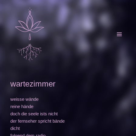
MENU
AND
WIDGETS
Carmela Endrizzi
wartezimmer
weisse wände
reine hände
doch die seele ists nicht
der fernseher spricht bände
dicht
folgend dem radio